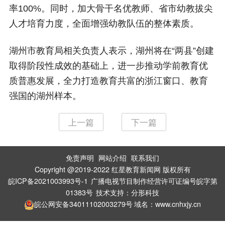
率100%。同时，加大骨干名优教师、省市幼教拔尖
人才培育力度，全面增强幼教队伍的整体素质。
湖州市教育局相关负责人表示，湖州将在“两县”创建
取得阶段性成效的基础上，进一步推动学前教育优
质普惠发展，全力打造教育共富的浙江窗口、教育
强国的湖州样本。
上一篇
下一篇
免责声明
网站介绍
联系我们
|
|
Copyright @2019-2022 红星教育新闻网 版权所有
皖ICP备2021003993号-1
广播电视节目制作经营许可证编号皖字第
01383号
技术支持：
分形科技
皖公网安备34011102003279号
域名：www.cnhxjy.cn