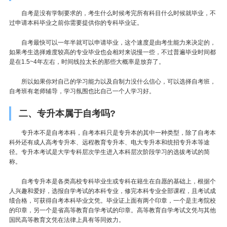
自考是没有学制要求的，考生什么时候考完所有科目什么时候就毕业，不
过申请本科毕业之前你需要提供你的专科毕业证。
自考最快可以一年半就可以申请毕业，这个速度是由考生能力来决定的，
如果考生选择难度较高的专业毕业也会相对来说慢一些，不过普遍毕业时间都
是在1.5~4年左右，时间线拉太长的那些大概率是放弃了。
所以如果你对自己的学习能力以及自制力没什么信心，可以选择自考班，
自考班有老师辅导，学习氛围也比自己一个人学习好。
二、专升本属于自考吗?
专升本不是自考本科，自考本科只是专升本的其中一种类型，除了自考本
科外还有成人高考专升本、远程教育专升本、电大专升本和统招专升本等途
径。专升本考试是大学专科层次学生进入本科层次阶段学习的选拔考试的简
称。
自考专升本是各类高校专科毕业生或专科在籍生在自愿的基础上，根据个
人兴趣和爱好，选报自学考试的本科专业，修完本科专业全部课程，且考试成
绩合格，可获得自考本科毕业文凭。毕业证上面有两个印章，一个是主考院校
的印章，另一个是省高等教育自学考试的印章。高等教育自学考试文凭与其他
国民高等教育文凭在法律上具有等同效力。