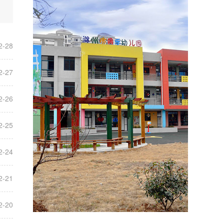
2-28
2-27
2-26
2-25
2-24
2-21
2-20