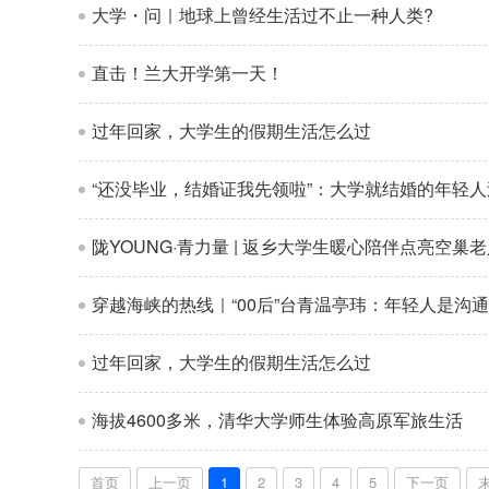
大学・问｜地球上曾经生活过不止一种人类?
直击！兰大开学第一天！
过年回家，大学生的假期生活怎么过
“还没毕业，结婚证我先领啦”：大学就结婚的年轻
陇YOUNG·青力量 | 返乡大学生暖心陪伴点亮空巢
穿越海峡的热线｜“00后”台青温亭玮：年轻人是沟
过年回家，大学生的假期生活怎么过
海拔4600多米，清华大学师生体验高原军旅生活
首页
上一页
1
2
3
4
5
下一页